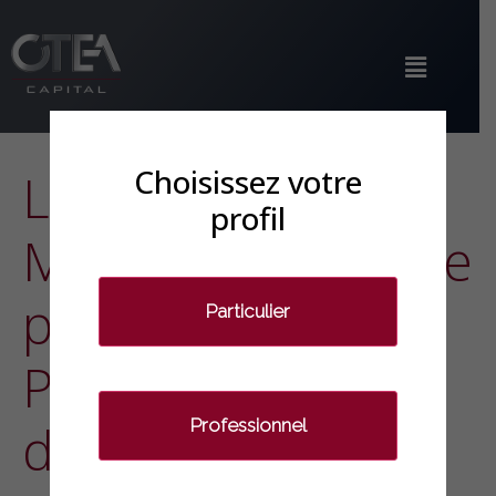
Choisissez votre
Le point
profil
Macroéconomique
par Laurent
Particulier
PUGET, Président
Professionnel
d’OTEA Capital