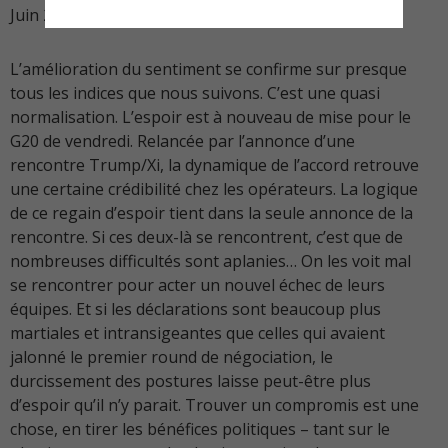
Juin 2019
L’amélioration du sentiment se confirme sur presque
tous les indices que nous suivons. C’est une quasi
normalisation. L’espoir est à nouveau de mise pour le
G20 de vendredi. Relancée par l’annonce d’une
rencontre Trump/Xi, la dynamique de l’accord retrouve
une certaine crédibilité chez les opérateurs. La logique
de ce regain d’espoir tient dans la seule annonce de la
rencontre. Si ces deux-là se rencontrent, c’est que de
nombreuses difficultés sont aplanies… On les voit mal
se rencontrer pour acter un nouvel échec de leurs
équipes. Et si les déclarations sont beaucoup plus
martiales et intransigeantes que celles qui avaient
jalonné le premier round de négociation, le
durcissement des postures laisse peut-être plus
d’espoir qu’il n’y parait. Trouver un compromis est une
chose, en tirer les bénéfices politiques – tant sur le