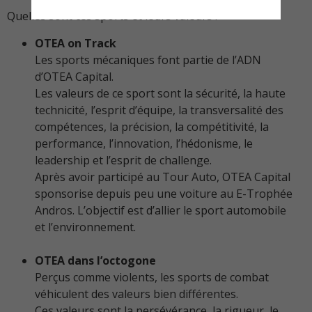
Quelles sont ces sports et leurs valeurs :
OTEA on Track
Les sports mécaniques font partie de l’ADN
d’OTEA Capital.
Les valeurs de ce sport sont la sécurité, la haute
technicité, l’esprit d’équipe, la transversalité des
compétences, la précision, la compétitivité, la
performance, l’innovation, l’hédonisme, le
leadership et l’esprit de challenge.
Après avoir participé au Tour Auto, OTEA Capital
sponsorise depuis peu une voiture au E-Trophée
Andros. L’objectif est d’allier le sport automobile
et l’environnement.
OTEA dans l’octogone
Perçus comme violents, les sports de combat
véhiculent des valeurs bien différentes.
Ces valeurs sont la persévérance, la rigueur, le