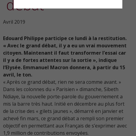
débat
Avril 2019
Edouard Philippe participe ce lundi à la restitution.
« Avec le grand débat, il y a eu un vrai mouvement
citoyen. Maintenant il faut transformer l’essai car
il y a de fortes attentes sur la sortie », indique
l’Elysée. Emmanuel Macron donnera, à partir du 15
avril, le ton.
« Après ce grand débat, rien ne sera comme avant. »
Dans les colonnes du « Parisien » dimanche, Sibeth
Ndiaye, la nouvelle porte-parole du gouvernement a
mis la barre très haut. Initié en décembre au plus fort
de la crise des « gilets jaunes », démarré en janvier et
achevé fin mars, ce grand débat a rempli son premier
objectif en permettant aux Français de s’exprimer avec
1,9 million de contributions envoyées.