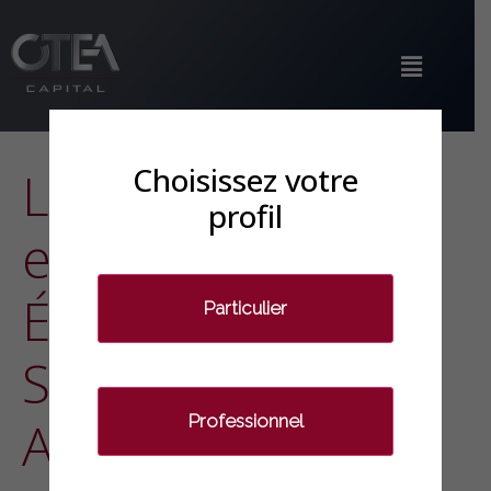
Choisissez votre
Le point Energies
profil
et Efficacité
Énergétique par
Particulier
Sandrine CAUVIN,
Professionnel
Analyste-Gérante