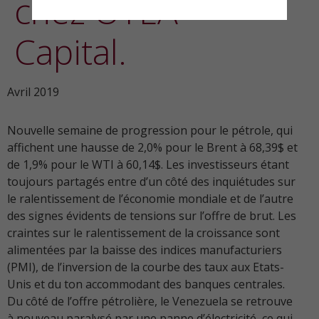
chez OTEA
Capital.
Avril 2019
Nouvelle semaine de progression pour le pétrole, qui
affichent une hausse de 2,0% pour le Brent à 68,39$ et
de 1,9% pour le WTI à 60,14$. Les investisseurs étant
toujours partagés entre d’un côté des inquiétudes sur
le ralentissement de l’économie mondiale et de l’autre
des signes évidents de tensions sur l’offre de brut. Les
craintes sur le ralentissement de la croissance sont
alimentées par la baisse des indices manufacturiers
(PMI), de l’inversion de la courbe des taux aux Etats-
Unis et du ton accommodant des banques centrales.
Du côté de l’offre pétrolière, le Venezuela se retrouve
à nouveau paralysé par une panne d’électricité, ce qui