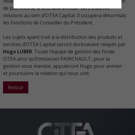
relation auprès des partenaires conseillers en gestion
de patrimoine, a souhaité évoluer vers d’autres
missions au sein d’OTEA Capital. Il occupera désormais
les fonctions de Conseiller du Président.
Les sujets ayant trait à la distribution des produits et
services d’OTEA Capital seront dorénavant relayés par
Hugo LUBER
. Toute l’équipe de gestion des fonds
OTEA ainsi qu’Emmanuel PAINCHAULT, pour la
gestion sous mandat, appuieront Hugo pour animer
et poursuivre la relation qui nous unit.
Retour