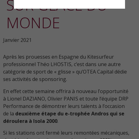
SUR GLACE DU
MONDE
Janvier 2021
Après les prouesses en Espagne du Kitesurfeur
professionnel Théo LHOSTIS, c’est dans une autre
catégorie de sport de « glisse » qu’OTEA Capital dédie
ses activités de sponsoring.
En effet cette semaine offrira à nouveau l’opportunité
à Lionel DAZIANO, Olivier PANIS et toute l’équipe DRP
Performance de démontrer leurs talents à l’occasion
de la
deuxième étape du e-trophée Andros qui se
déroulera à Isola 2000
.
Si les stations ont fermé leurs remontées mécaniques,