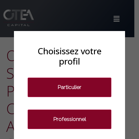
Choisissez votre
OTEA CAPITAL
profil
SPONSOR DE LA
PLUS GRANDE
Particulier
COMPÉTITION
Professionnel
AUTO & MOTO