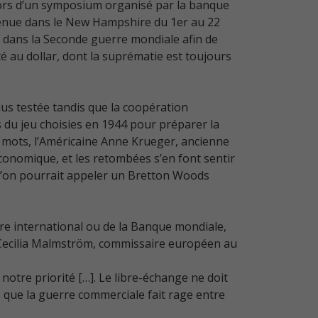
 lors d’un symposium organisé par la banque
 tenue dans le New Hampshire du 1er au 22
s dans la Seconde guerre mondiale afin de
é au dollar, dont la suprématie est toujours
plus testée tandis que la coopération
 du jeu choisies en 1944 pour préparer la
s mots, l’Américaine Anne Krueger, ancienne
économique, et les retombées s’en font sentir
qu’on pourrait appeler un Bretton Woods
re international ou de la Banque mondiale,
s Cecilia Malmström, commissaire européen au
otre priorité […]. Le libre-échange ne doit
rs que la guerre commerciale fait rage entre