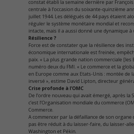
constat établi la semaine dernière par Françoi
centrale à l’occasion du soixante-quinzième an
juillet 1944. Les délégués de 44 pays étaient 
réguler le système monétaire mondial et reconst
intacte, mais il a aussi donné une dynamique 
Résilience ?
Force est de constater que la résilience des ins
économique internationale est freinée, empêché
paix. « La plus grande nation commerciale [les
numéro deux du FMI. « Le commerce et la globali
en Europe comme aux Etats-Unis : montée de la 
inversé », estime David Lipton, directeur génér
Crise profonde à l’OMC
De l’ordre nouveau qui avait émergé, après la 
c’est l’Organisation mondiale du commerce (OMC
Commerce.
A commencer par la défaillance de son organe de
pas être réduit à du laisser-faire, du laisser-a
Washington et Pékin.