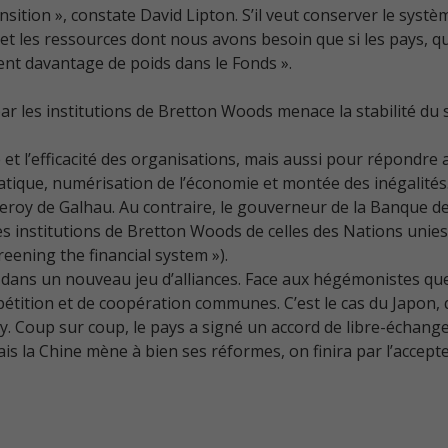
nsition », constate David Lipton. S’il veut conserver le sys
et les ressources dont nous avons besoin que si les pays, 
ent davantage de poids dans le Fonds ».
e par les institutions de Bretton Woods menace la stabilité du
 l’efficacité des organisations, mais aussi pour répondre a
tique, numérisation de l’économie et montée des inégalités
lleroy de Galhau. Au contraire, le gouverneur de la Banque d
s institutions de Bretton Woods de celles des Nations unie
eening the financial system »).
dans un nouveau jeu d’alliances. Face aux hégémonistes que 
étition et de coopération communes. C’est le cas du Japon, q
y. Coup sur coup, le pays a signé un accord de libre-échan
is la Chine mène à bien ses réformes, on finira par l’accepte