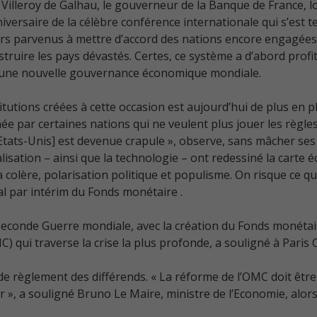
s Villeroy de Galhau, le gouverneur de la Banque de France,
niversaire de la célèbre conférence internationale qui s’est
alors parvenus à mettre d’accord des nations encore engagée
ruire les pays dévastés. Certes, ce système a d’abord profit
à une nouvelle gouvernance économique mondiale.
titutions créées à cette occasion est aujourd’hui de plus en 
e par certaines nations qui ne veulent plus jouer les règles
 Etats-Unis] est devenue crapule », observe, sans mâcher se
sation – ainsi que la technologie – ont redessiné la carte 
colère, polarisation politique et populisme. On risque ce 
al par intérim du Fonds monétaire .
Seconde Guerre mondiale, avec la création du Fonds monétai
) qui traverse la crise la plus profonde, a souligné à Pari
 règlement des différends. « La réforme de l’OMC doit être n
ller », a souligné Bruno Le Maire, ministre de l’Economie, alo