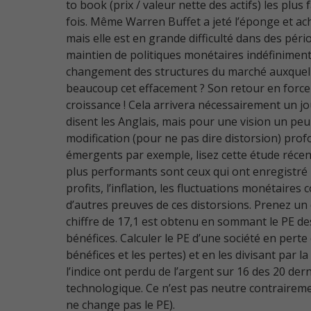
to book (prix / valeur nette des actifs) les plus
fois. Même Warren Buffet a jeté l’éponge et ach
mais elle est en grande difficulté dans des péri
maintien de politiques monétaires indéfiniment
changement des structures du marché auxquelles
beaucoup cet effacement ? Son retour en force
croissance ! Cela arrivera nécessairement un j
disent les Anglais, mais pour une vision un peu 
modification (pour ne pas dire distorsion) profo
émergents par exemple, lisez cette étude réce
plus performants sont ceux qui ont enregistré l
profits, l’inflation, les fluctuations monétai
d’autres preuves de ces distorsions. Prenez un de
chiffre de 17,1 est obtenu en sommant le PE des
bénéfices. Calculer le PE d’une société en pert
bénéfices et les pertes) et en les divisant par l
l’indice ont perdu de l’argent sur 16 des 20 der
technologique. Ce n’est pas neutre contraireme
ne change pas le PE).