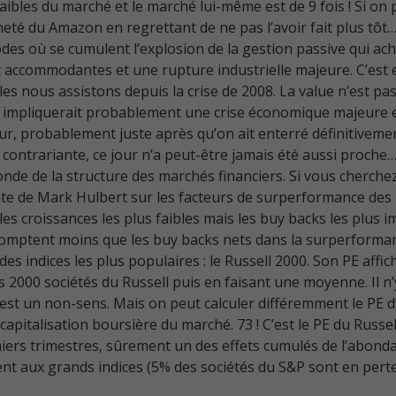
 faibles du marché et le marché lui-même est de 9 fois ! Si on 
eté du Amazon en regrettant de ne pas l’avoir fait plus tôt…
odes où se cumulent l’explosion de la gestion passive qui ach
 accommodantes et une rupture industrielle majeure. C’est e
 nous assistons depuis la crise de 2008. La value n’est pa
 impliquerait probablement une crise économique majeure en
our, probablement juste après qu’on ait enterré définitiveme
contrariante, ce jour n’a peut-être jamais été aussi proche… 
nde de la structure des marchés financiers. Si vous cherchez 
nte de Mark Hulbert sur les facteurs de surperformance des
es croissances les plus faibles mais les buy backs les plus 
res comptent moins que les buy backs nets dans la surperform
s indices les plus populaires : le Russell 2000. Son PE affich
 2000 sociétés du Russell puis en faisant une moyenne. Il n’
e est un non-sens. Mais on peut calculer différemment le PE d
a capitalisation boursière du marché. 73 ! C’est le PE du Russe
niers trimestres, sûrement un des effets cumulés de l’abondan
nt aux grands indices (5% des sociétés du S&P sont en perte