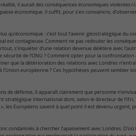
 réalité, il aurait des conséquences économiques violentes</a
asse économique. Il suffit, pour s’en convaincre, d’observer
plus qu’économique : c’est tout l’avenir géostratégique du co
 deal est contagieuse. Comment ne pas redouter les conséquenc
surtout, s’inquiéter d’une relation devenue délétère avec l’a
 sécurité de l’ONU ? Comment opter pour la confrontation ave
iner que la détérioration des relations avec Londres n’ent
à l’Union européenne ? Ces hypothèses peuvent sembler loint
ions de défense, il apparaît clairement que personne n’envis
 stratégique international dont, selon le directeur de l’Ifri
n », les Européens savent à quel point il est devenu urgent, 
 donc condamnés à chercher l’apaisement avec Londres. D’où 
ne prolongation qui impliquerait la participation du pays a