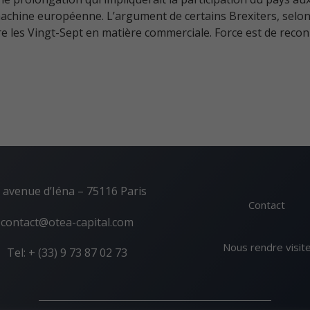
achine européenne. L’argument de certains Brexiters, selon l
re les Vingt-Sept en matière commerciale. Force est de reconn
 avenue d’Iéna – 75116 Paris
Contact
contact@otea-capital.com
Nous rendre visit
Tel: + (33) 9 73 87 02 73