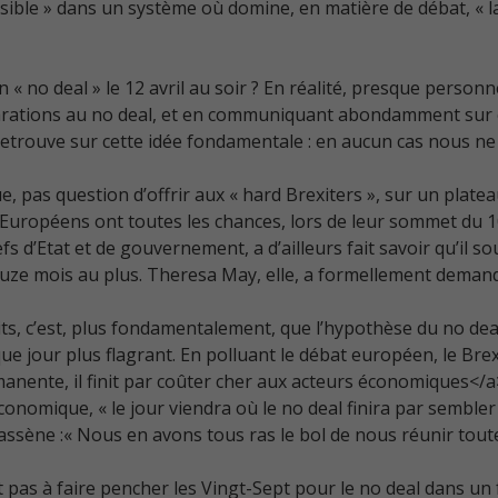
ble » dans un système où domine, en matière de débat, « la 
n « no deal » le 12 avril au soir ? En réalité, presque personn
réparations au no deal, et en communiquant abondamment sur c
retrouve sur cette idée fondamentale : en aucun cas nous ne
ue, pas question d’offrir aux « hard Brexiters », sur un plate
es Européens ont toutes les chances, lors de leur sommet du 1
s d’Etat et de gouvernement, a d’ailleurs fait savoir qu’il so
ouze mois au plus. Theresa May, elle, a formellement demand
sprits, c’est, plus fondamentalement, que l’hypothèse du no 
que jour plus flagrant. En polluant le débat européen, le Bre
anente, il finit par coûter cher aux acteurs économiques</
onomique, « le jour viendra où le no deal finira par semble
assène :« Nous en avons tous ras le bol de nous réunir toute
as à faire pencher les Vingt-Sept pour le no deal dans un 