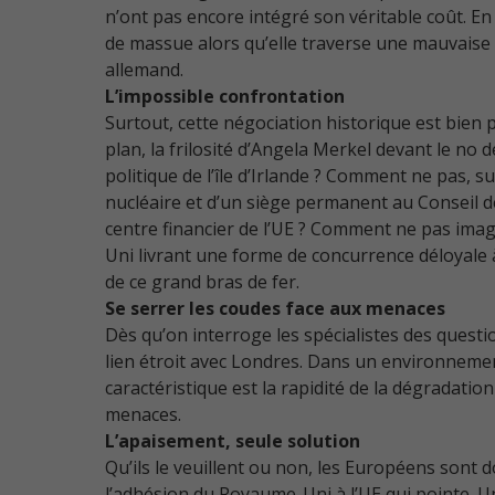
n’ont pas encore intégré son véritable coût. En
de massue alors qu’elle traverse une mauvaise p
allemand.
L’impossible confrontation
Surtout, cette négociation historique est bien 
plan, la frilosité d’Angela Merkel devant le no
politique de l’île d’Irlande ? Comment ne pas, 
nucléaire et d’un siège permanent au Conseil de
centre financier de l’UE ? Comment ne pas imag
Uni livrant une forme de concurrence déloyale 
de ce grand bras de fer.
Se serrer les coudes face aux menaces
Dès qu’on interroge les spécialistes des quest
lien étroit avec Londres. Dans un environnement
caractéristique est la rapidité de la dégradatio
menaces.
L’apaisement, seule solution
Qu’ils le veuillent ou non, les Européens sont
l’adhésion du Royaume-Uni à l’UE qui pointe. U