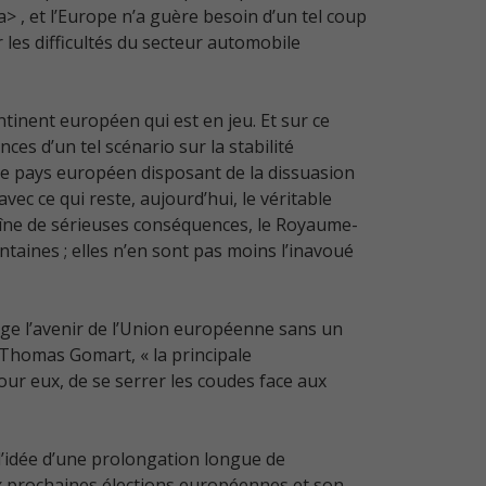
> , et l’Europe n’a guère besoin d’un tel coup
 les difficultés du secteur automobile
ntinent européen qui est en jeu. Et sur ce
es d’un tel scénario sur la stabilité
utre pays européen disposant de la dissuasion
c ce qui reste, aujourd’hui, le véritable
raîne de sérieuses conséquences, le Royaume-
aines ; elles n’en sont pas moins l’inavoué
age l’avenir de l’Union européenne sans un
, Thomas Gomart, « la principale
pour eux, de se serrer les coudes face aux
l’idée d’une prolongation longue de
ux prochaines élections européennes et son