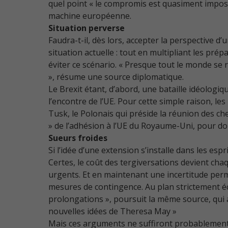
quel point « le compromis est quasiment impossi
machine européenne.
Situation perverse
Faudra-t-il, dès lors, accepter la perspective d’u
situation actuelle : tout en multipliant les p
éviter ce scénario. « Presque tout le monde se 
», résume une source diplomatique.
Le Brexit étant, d’abord, une bataille idéologiq
l’encontre de l’UE. Pour cette simple raison, l
Tusk, le Polonais qui préside la réunion des chef
» de l’adhésion à l’UE du Royaume-Uni, pour d
Sueurs froides
Si l’idée d’une extension s’installe dans les e
Certes, le coût des tergiversations devient cha
urgents. Et en maintenant une incertitude perm
mesures de contingence. Au plan strictement éc
prolongations », poursuit la même source, qui 
nouvelles idées de Theresa May »
Mais ces arguments ne suffiront probablement p