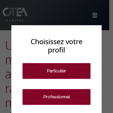
Choisissez votre
US : Les
profil
multinationales
américaines ont
Particulier
rapatrié 665
Professionnel
milliards l’an