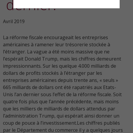
dernier.
Avril 2019
La réforme fiscale encourageait les entreprises
américaines à ramener leur trésorerie stockée à
l’étranger. La vague a été moins massive que ne
l’espérait Donald Trump, mais les chiffres demeurent
impressionnants. Sur les quelque 4.000 milliards de
dollars de profits stockés à l’étranger par les
entreprises américaines depuis trente ans, « seuls »
665 milliards de dollars ont été rapatriés aux Etats-
Unis l’an dernier sous l’effet de la réforme fiscale. Soit
quatre fois plus que l’année précédente, mais moins
que les milliers de milliards de dollars attendus par
l’administration Trump, qui espérait ainsi donner un
coup de pouce à l’investissement.Les chiffres publiés
par le Département du commerce il y a quelques jours