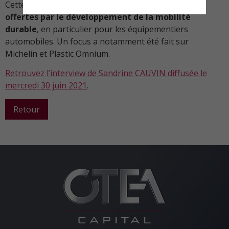
Cette semaine, ils ont échangé sur les
opportunités
offertes par le développement de la mobilité
durable
, en particulier pour les équipementiers
automobiles. Un focus a notamment été fait sur
Michelin et Plastic Omnium.
Retrouvez l’interview de Sandrine CAUVIN diffusée le
mercredi 30 juin 2021
.
Retour