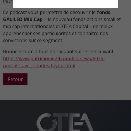
Patrimoine 24 interviewé par Mario BOSSETTI
Ce podcast vous permettra de découvrir le
fonds
GALILEO Mid Cap
– le nouveau fonds actions small et
mip cap internationales d’OTEA Capital – de mieux
appréhender ses particularités et connaître nos
convictions sur ce segment.
Bonne écoute à tous en cliquant sur le lien suivant:
https://www.patrimoine24.com/les-news/6036-
podcast-avec-charles-tayrac.html
Retour