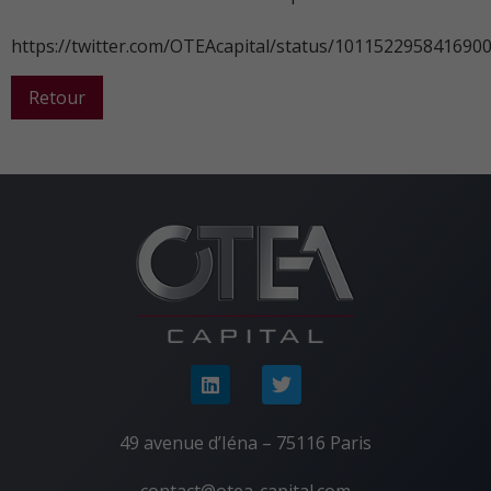
https://twitter.com/OTEAcapital/status/101152295841690
Retour
49 avenue d’Iéna – 75116 Paris
contact@otea-capital.com