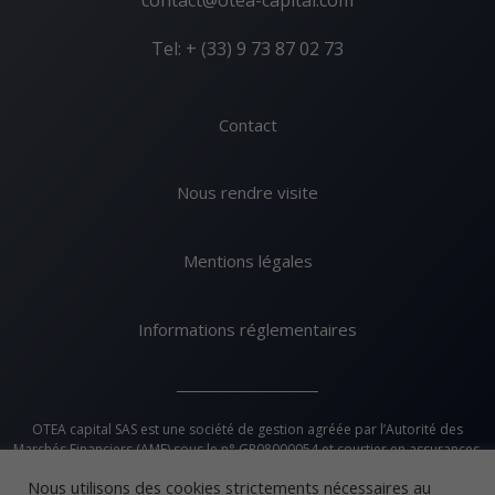
Tel: + (33) 9 73 87 02 73
Contact
Nous rendre visite
Mentions légales
Informations réglementaires
OTEA capital SAS est une société de gestion agréée par l’Autorité des
Marchés Financiers (AMF) sous le n° GP08000054 et courtier en assurances,
n° ORIAS 09052984.
Nous utilisons des cookies strictements nécessaires au
Elle est membre de l’Association Française de la Gestion Financière (AFG)