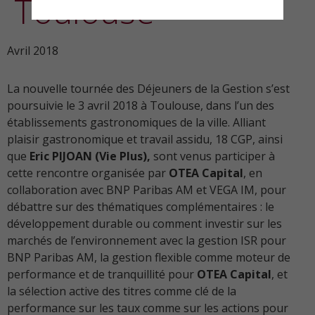
Toulouse
Avril 2018
La nouvelle tournée des Déjeuners de la Gestion s’est
poursuivie le 3 avril 2018 à Toulouse, dans l’un des
établissements gastronomiques de la ville. Alliant
plaisir gastronomique et travail assidu, 18 CGP, ainsi
que
Eric PIJOAN (Vie Plus),
sont venus participer à
cette rencontre organisée par
OTEA Capital
, en
collaboration avec BNP Paribas AM et VEGA IM, pour
débattre sur des thématiques complémentaires : le
développement durable ou comment investir sur les
marchés de l’environnement avec la gestion ISR pour
BNP Paribas AM, la gestion flexible comme moteur de
performance et de tranquillité pour
OTEA Capital
, et
la sélection active des titres comme clé de la
performance sur les taux comme sur les actions pour