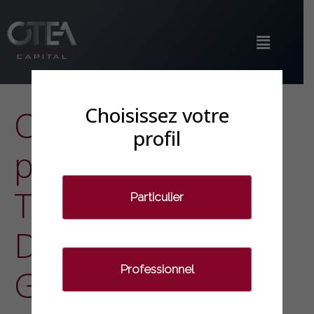
Choisissez votre
OTEA Capital
profil
poursuit sa
Tournée des
Particulier
Déjeuners de la
Professionnel
Gestion à