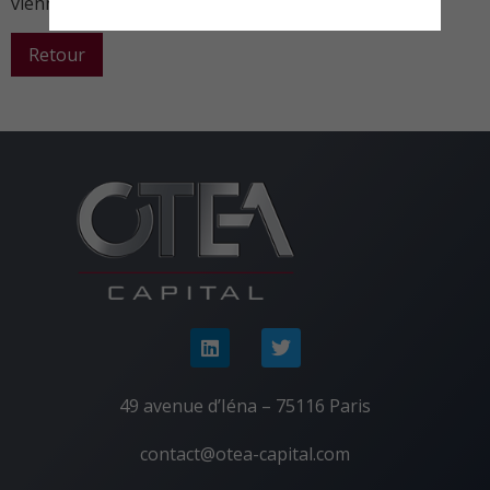
viennoiseries.
Retour
49 avenue d’Iéna – 75116 Paris
contact@otea-capital.com